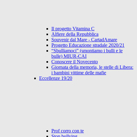
Il progetto Vitamina C
Alfiere della Repubblica
Souvenir dal Mare - CartadAmare
Progetto Educazione stradale 2020/21
“Sbulliamoci” (smontiamo i bulli e le
bulle) MIUR-CAI
Conoscere il Novecento
Giornata della memoria, le stelle di Libera:
i bambini vittime delle mafie
Eccellenze 19/20
Prof corro con te
Stop bullying