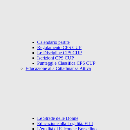
Calendario partite
Regolamento CPS CUP
Le Discipline CPS CUP
Iscrizioni CPS CUP
Punteggi e Classifica CPS CUP
Educazione alla Cittadinanza Attiva
Le Strade delle Donne
Educazione alla Legalità. FILI
L'eredità di Falcone e Borsellino