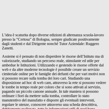
L’idea è scaturita dopo diverse edizioni di alternanza scuola-lavoro
presso la “Certosa” di Bologna, sempre giudicate positivamente
dagli studenti e dal Dirigente nonchè Tutor Aziendale: Ruggero
Zanetti.
Assieme si è pensato di non disperdere le risorse dell’Istituto ma di
valorizzarle, studiando un percorso reale, stimolante ed utile per
ambedue le Istituzioni. Utilizzando e gestendo le risorse offerte dal
web e da altre moderne tecnologie è possibile creare un servizio
cimiteriale online per le famiglie dei defunti che per vari motivi non
si possono recare sulla tomba dei loro cari. Studiando una
disposizione ad hoc di web cam, attraverso la rete si possono vedere
le tombe in tempo reale per coloro che si sono attivati al servizio,
pagando un piccolo canone annuale. In tale maniera si possono
ordinare i fiori da mettere sulla tomba, controllare lo stato
manutentivo del manufatto e disporre gli eventuali interventi,
regolare le utenze, conoscere attraverso una scheda descrittiva,
debitamente realizzata, tutte le informazioni utili di quel bene.