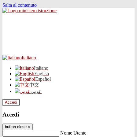
Salta al contenuto
Italiano
Italiano
English
Español
中文
عربى
Accedi
Accedi
button close
×
Nome Utente