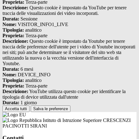
Proprieta:
Terza-parte
Descrizione:
Questo cookie è impostato da YouTube per tenere
traccia delle visualizzazioni dei video incorporati.
Durata:
Sessione
Nome:
VISITOR_INFO1_LIVE
Tipologia:
analitico
Proprieta:
Terza-parte
Descrizione:
Questo cookie è impostato da Youtube per tenere
traccia delle preferenze dell'utente per i video di Youtube incorporati
nei siti; può anche determinare se il visitatore del sito web sta
utilizzando la nuova o la vecchia versione dell'interfaccia di
Youtube.
Durata:
6 mesi
Nome:
DEVICE_INFO
Tipologia:
analitico
Proprieta:
Terza-parte
Descrizione:
YouTube utilizza questo cookie per identificare la
tipologia di device utilizzata dall'utente
Durata:
1 giorno
Accetta tutti
Salva le preferenze
Istituto di Istruzione Superiore CRESCENZI
PACINOTTI SIRANI
Contatti