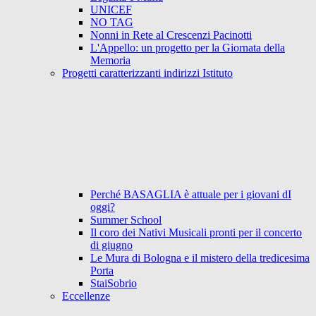
UNICEF
NO TAG
Nonni in Rete al Crescenzi Pacinotti
L'Appello: un progetto per la Giornata della
Memoria
Progetti caratterizzanti indirizzi Istituto
Perché BASAGLIA è attuale per i giovani dI
oggi?
Summer School
Il coro dei Nativi Musicali pronti per il concerto
di giugno
Le Mura di Bologna e il mistero della tredicesima
Porta
StaiSobrio
Eccellenze