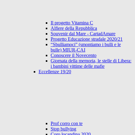
Il progetto Vitamina C
Alfiere della Repubblica
Souvenir dal Mare - CartadAmare
Progetto Educazione stradale 2020/21
“Sbulliamoci” (smontiamo i bulli e le
bulle) MIUR-CAI
Conoscere il Novecento
Giornata della memoria, le stelle di Libera:
i bambini vittime delle mafie
Eccellenze 19/20
Prof corro con te
Stop bullying
Coro locandina 2020