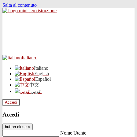
Salta al contenuto
Italiano
Italiano
English
Español
中文
عربى
Accedi
Accedi
button close
×
Nome Utente