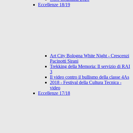
Eccellenze 18/19
Art City Bologna White Night - Crescenzi
Pacinotti Sirani
Trekking della Memoria: Il servizio di RAI
3
Il video contro il bullismo della classe 4As
2018 - Festival della Cultura Tecnica -
video
Eccellenze 17/18