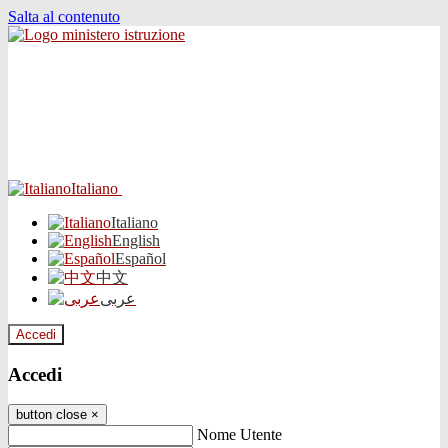
Salta al contenuto
Italiano
Italiano
English
Español
中文
عربى
Accedi
Accedi
button close
×
Nome Utente