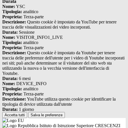
Durata
Nome:
YSC
Tipologia:
analitico
Proprieta:
Terza-parte
Descrizione:
Questo cookie è impostato da YouTube per tenere
traccia delle visualizzazioni dei video incorporati.
Durata:
Sessione
Nome:
VISITOR_INFO1_LIVE
Tipologia:
analitico
Proprieta:
Terza-parte
Descrizione:
Questo cookie è impostato da Youtube per tenere
traccia delle preferenze dell'utente per i video di Youtube incorporati
nei siti; può anche determinare se il visitatore del sito web sta
utilizzando la nuova o la vecchia versione dell'interfaccia di
Youtube.
Durata:
6 mesi
Nome:
DEVICE_INFO
Tipologia:
analitico
Proprieta:
Terza-parte
Descrizione:
YouTube utilizza questo cookie per identificare la
tipologia di device utilizzata dall'utente
Durata:
1 giorno
Accetta tutti
Salva le preferenze
Istituto di Istruzione Superiore CRESCENZI