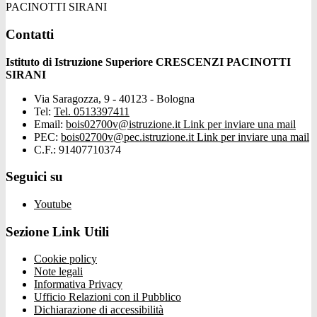
PACINOTTI SIRANI
Contatti
Istituto di Istruzione Superiore CRESCENZI PACINOTTI
SIRANI
Via Saragozza, 9 - 40123 - Bologna
Tel:
Tel. 0513397411
Email:
bois02700v@istruzione.it
Link per inviare una mail
PEC:
bois02700v@pec.istruzione.it
Link per inviare una mail
C.F.: 91407710374
Seguici su
Youtube
Sezione Link Utili
Cookie policy
Note legali
Informativa Privacy
Ufficio Relazioni con il Pubblico
Dichiarazione di accessibilità