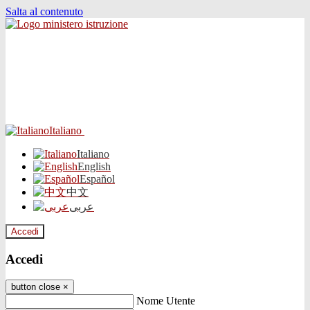
Salta al contenuto
Italiano
Italiano
English
Español
中文
عربى
Accedi
Accedi
button close
×
Nome Utente