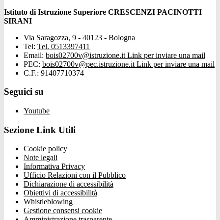
Istituto di Istruzione Superiore CRESCENZI PACINOTTI
SIRANI
Via Saragozza, 9 - 40123 - Bologna
Tel:
Tel. 0513397411
Email:
bois02700v@istruzione.it
Link per inviare una mail
PEC:
bois02700v@pec.istruzione.it
Link per inviare una mail
C.F.: 91407710374
Seguici su
Youtube
Sezione Link Utili
Cookie policy
Note legali
Informativa Privacy
Ufficio Relazioni con il Pubblico
Dichiarazione di accessibilità
Obiettivi di accessibilità
Whistleblowing
Gestione consensi cookie
Amministrazione trasparente