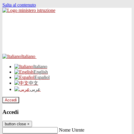
Salta al contenuto
Italiano
Italiano
English
Español
中文
عربى
Accedi
Accedi
button close
×
Nome Utente