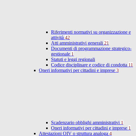
Riferimenti normativi su organizzazione e
attività
42
Atti amministrativi generali
21
Documenti di programmazione strategico-
gestionale
1
Statuti e leggi regionali
Codice disciplinare e codice di condotta
11
Oneri informativi per cittadini e imprese
3
Scadenzario obblighi amministrativi
1
Oneri informativi per cittadini e imprese
1
Attestazioni OIV o struttura analoga
4