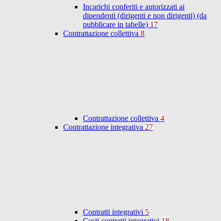
Incarichi conferiti e autorizzati ai
dipendenti (dirigenti e non dirigenti) (da
pubblicare in tabelle)
17
Contrattazione collettiva
8
Contrattazione collettiva
4
Contrattazione integrativa
27
Contratti integrativi
5
Costi contratti integrativi
18