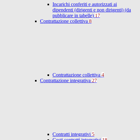
Incarichi conferiti e autorizzati ai
dipendenti (dirigenti e non dirigenti) (da
pubblicare in tabelle)
17
Contrattazione collettiva
8
Contrattazione collettiva
4
Contrattazione integrativa
27
Contratti integrativi
5
Costi contratti integrativi
18