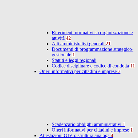
Riferimenti normativi su organizzazione e
attività
42
Atti amministrativi generali
21
Documenti di programmazione strategico-
gestionale
1
Statuti e leggi regionali
Codice disciplinare e codice di condotta
11
Oneri informativi per cittadini e imprese
3
Scadenzario obblighi amministrativi
1
Oneri informativi per cittadini e imprese
1
Attestazioni OIV o struttura analoga
4