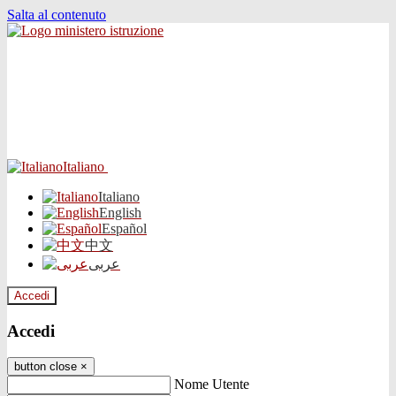
Salta al contenuto
Italiano
Italiano
English
Español
中文
عربى
Accedi
Accedi
button close
×
Nome Utente