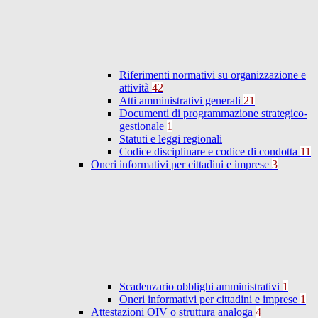
Riferimenti normativi su organizzazione e
attività
42
Atti amministrativi generali
21
Documenti di programmazione strategico-
gestionale
1
Statuti e leggi regionali
Codice disciplinare e codice di condotta
11
Oneri informativi per cittadini e imprese
3
Scadenzario obblighi amministrativi
1
Oneri informativi per cittadini e imprese
1
Attestazioni OIV o struttura analoga
4