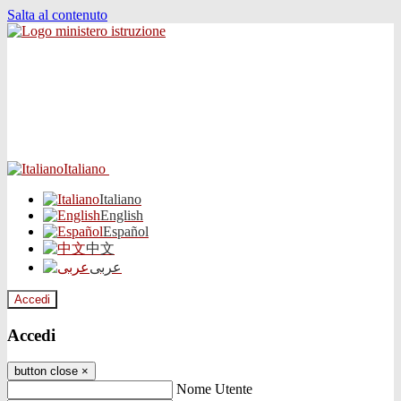
Salta al contenuto
Italiano
Italiano
English
Español
中文
عربى
Accedi
Accedi
button close
×
Nome Utente