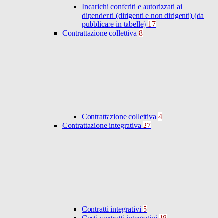
Incarichi conferiti e autorizzati ai
dipendenti (dirigenti e non dirigenti) (da
pubblicare in tabelle)
17
Contrattazione collettiva
8
Contrattazione collettiva
4
Contrattazione integrativa
27
Contratti integrativi
5
Costi contratti integrativi
18