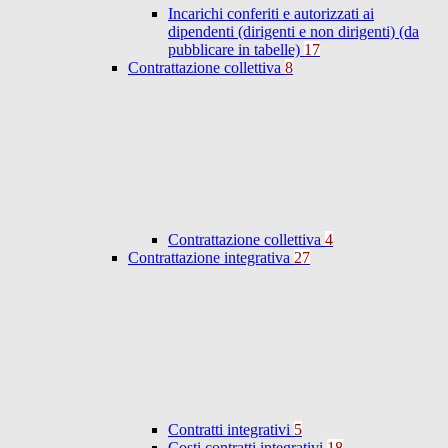
Incarichi conferiti e autorizzati ai
dipendenti (dirigenti e non dirigenti) (da
pubblicare in tabelle)
17
Contrattazione collettiva
8
Contrattazione collettiva
4
Contrattazione integrativa
27
Contratti integrativi
5
Costi contratti integrativi
18