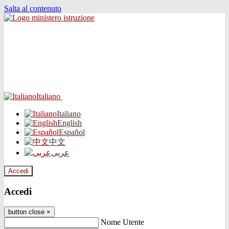
Salta al contenuto
Italiano
Italiano
English
Español
中文
عربى
Accedi
Accedi
button close
×
Nome Utente