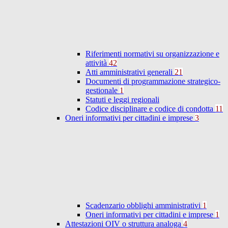
Riferimenti normativi su organizzazione e
attività
42
Atti amministrativi generali
21
Documenti di programmazione strategico-
gestionale
1
Statuti e leggi regionali
Codice disciplinare e codice di condotta
11
Oneri informativi per cittadini e imprese
3
Scadenzario obblighi amministrativi
1
Oneri informativi per cittadini e imprese
1
Attestazioni OIV o struttura analoga
4