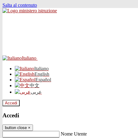
Salta al contenuto
Italiano
Italiano
English
Español
中文
عربى
Accedi
Accedi
button close
×
Nome Utente