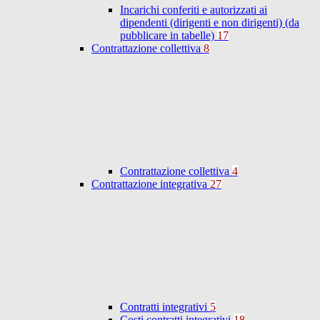
Incarichi conferiti e autorizzati ai
dipendenti (dirigenti e non dirigenti) (da
pubblicare in tabelle)
17
Contrattazione collettiva
8
Contrattazione collettiva
4
Contrattazione integrativa
27
Contratti integrativi
5
Costi contratti integrativi
18