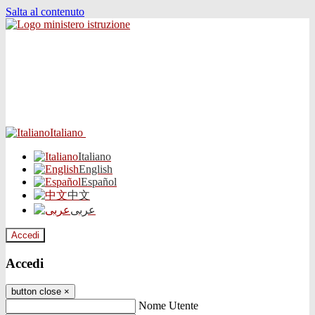
Salta al contenuto
Italiano
Italiano
English
Español
中文
عربى
Accedi
Accedi
button close
×
Nome Utente