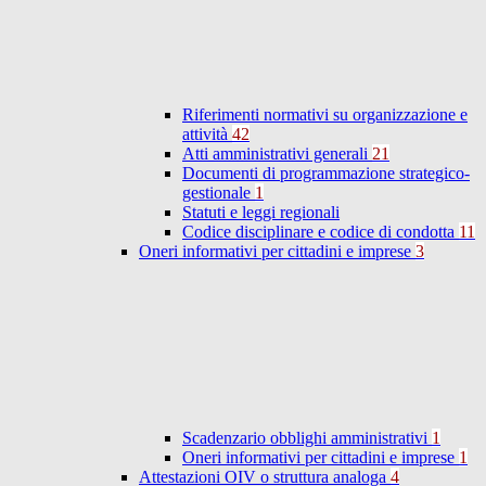
Riferimenti normativi su organizzazione e
attività
42
Atti amministrativi generali
21
Documenti di programmazione strategico-
gestionale
1
Statuti e leggi regionali
Codice disciplinare e codice di condotta
11
Oneri informativi per cittadini e imprese
3
Scadenzario obblighi amministrativi
1
Oneri informativi per cittadini e imprese
1
Attestazioni OIV o struttura analoga
4