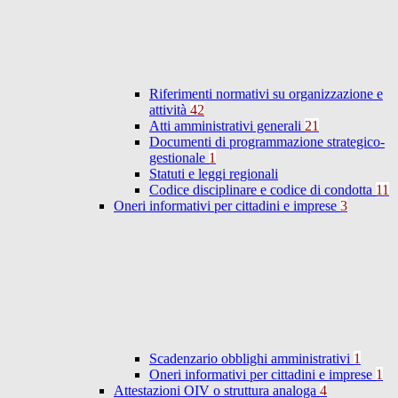
Riferimenti normativi su organizzazione e
attività
42
Atti amministrativi generali
21
Documenti di programmazione strategico-
gestionale
1
Statuti e leggi regionali
Codice disciplinare e codice di condotta
11
Oneri informativi per cittadini e imprese
3
Scadenzario obblighi amministrativi
1
Oneri informativi per cittadini e imprese
1
Attestazioni OIV o struttura analoga
4