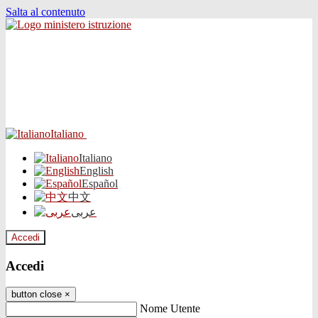
Salta al contenuto
Italiano
Italiano
English
Español
中文
عربى
Accedi
Accedi
button close
×
Nome Utente