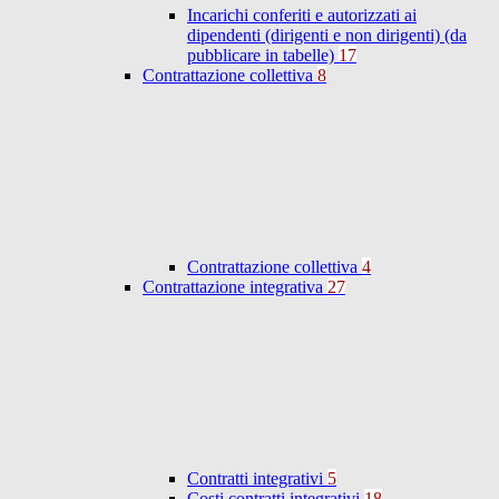
Incarichi conferiti e autorizzati ai
dipendenti (dirigenti e non dirigenti) (da
pubblicare in tabelle)
17
Contrattazione collettiva
8
Contrattazione collettiva
4
Contrattazione integrativa
27
Contratti integrativi
5
Costi contratti integrativi
18