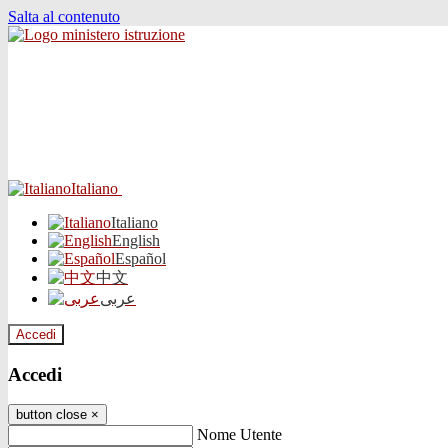
Salta al contenuto
Italiano
Italiano
English
Español
中文
عربى
Accedi
Accedi
button close
×
Nome Utente