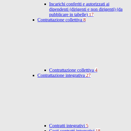
Incarichi conferiti e autorizzati ai
dipendenti (dirigenti e non dirigenti) (da
pubblicare in tabelle)
17
Contrattazione collettiva
8
Contrattazione collettiva
4
Contrattazione integrativa
27
Contratti integrativi
5
Costi contratti integrativi
18