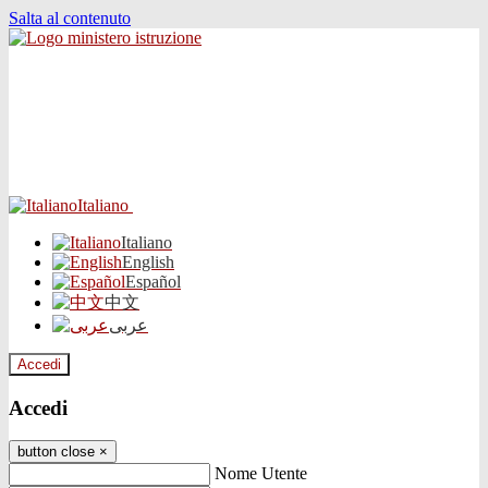
Salta al contenuto
Italiano
Italiano
English
Español
中文
عربى
Accedi
Accedi
button close
×
Nome Utente