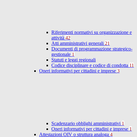
Riferimenti normativi su organizzazione e
attività
42
Atti amministrativi generali
21
Documenti di programmazione strategico-
gestionale
1
Statuti e leggi regionali
Codice disciplinare e codice di condotta
11
Oneri informativi per cittadini e imprese
3
Scadenzario obblighi amministrativi
1
Oneri informativi per cittadini e imprese
1
Attestazioni OIV o struttura analoga
4